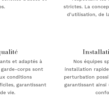
ps.
strictes. La concep
d’utilisation, de 
qualité
Installat
tants et adaptés à
Nos équipes sp
t garde-corps sont
installation rapid
aux conditions
perturbation possi
iciles, garantissant
garantissant ainsi
de vie.
confo