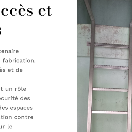
ccès et
s
tenaire
 fabrication,
cès et de
nt un rôle
écurité des
 des espaces
ction contre
ur le